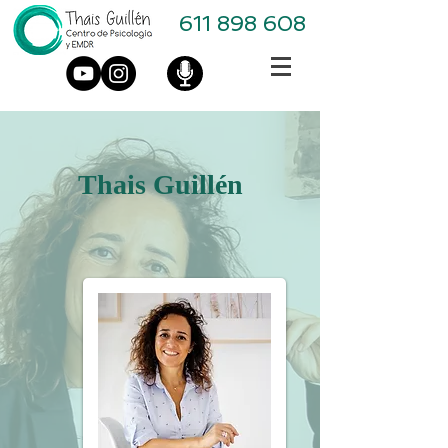
611 898 608
Thais Guillén