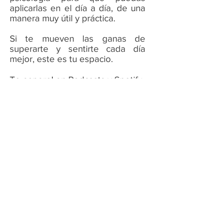
aplicarlas en el día a día, de una
manera muy útil y práctica.
Si te mueven las ganas de
superarte y sentirte cada día
mejor, este es tu espacio.
Te espero! en Podcasts y Spotify.
FORMACIÓN:
- Licenciada en Psicología por la
Universidad Autónoma de
Barcelona (1997).
- Máster en Psicología General
Sanitaria por la Universitat de
Girona.
- Máster en Psicoterapia
Integradora por la Universidad
Nebrija.
- Experto, especialización en